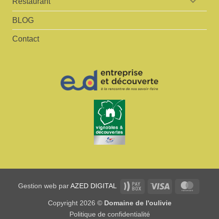
Restaurant
BLOG
Contact
Paybox
Visa
Master
Gestion web par
AZED DIGITAL
Copyright 2026 ©
Domaine de l'oulivie
Politique de confidentialité