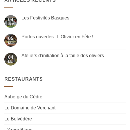
ARTICLES RÉCENTS
Les Festivités Basques
04
Juin
Aucun
commentaire
sur
Les
Portes ouvertes : L’Olivier en Fête !
05
Festivités
Basques
Mar
Aucun
commentaire
sur
Portes
Ateliers d’initiation à la taille des oliviers
04
ouvertes
:
Mar
Aucun
L’Olivier
commentaire
en
sur
Fête
Ateliers
!
d’initiation
RESTAURANTS
à
la
taille
des
oliviers
Auberge du Cèdre
Le Domaine de Verchant
Le Belvédère
L’Arbre Blanc