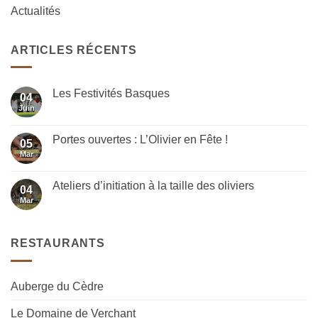
Actualités
ARTICLES RÉCENTS
Les Festivités Basques
04
Juin
Aucun
commentaire
sur
Les
Portes ouvertes : L’Olivier en Fête !
05
Festivités
Basques
Mar
Aucun
commentaire
sur
Portes
Ateliers d’initiation à la taille des oliviers
04
ouvertes
:
Mar
Aucun
L’Olivier
commentaire
en
sur
Fête
Ateliers
!
d’initiation
RESTAURANTS
à
la
taille
des
oliviers
Auberge du Cèdre
Le Domaine de Verchant