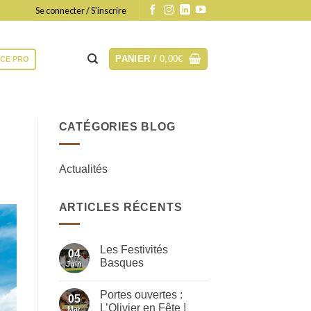
Se connecter / S’inscrire
PANIER /
0,00
€
ACE PRO
CATÉGORIES BLOG
Actualités
ARTICLES RÉCENTS
Les Festivités
04
Basques
Juin
Aucun
commentaire
Portes ouvertes :
sur
05
Les
L’Olivier en Fête !
Mar