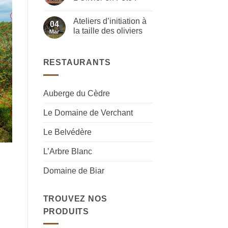
Festivités
Basques
Aucun
commentaire
Ateliers d’initiation à
sur
04
Portes
la taille des oliviers
Mar
ouvertes
:
Aucun
L’Olivier
commentaire
en
sur
Fête
Ateliers
RESTAURANTS
!
d’initiation
à
la
taille
Auberge du Cèdre
des
oliviers
Le Domaine de Verchant
Le Belvédère
L’Arbre Blanc
Domaine de Biar
TROUVEZ NOS
PRODUITS