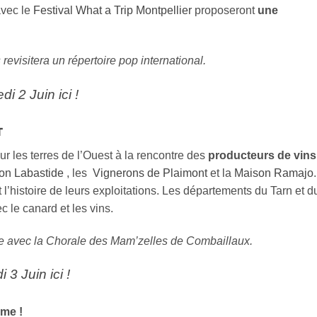
avec le
Festival What a Trip Montpellier
proposeront
une
revisitera un répertoire pop international.
i 2 Juin ici !
T
r les terres de l’Ouest à la rencontre des
producteurs de vins
on Labastide
, les
Vignerons de Plaimont
et la
Maison Ramajo
.
t l’histoire de leurs exploitations. Les départements du Tarn et d
 le canard et les vins.
ée avec la Chorale des Mam’zelles de Combaillaux.
3 Juin ici !
me !