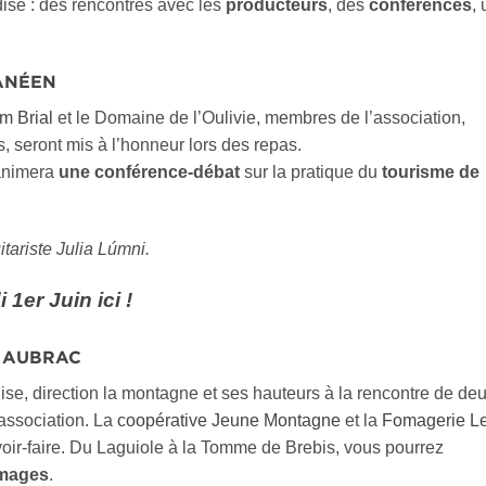
se : des rencontres avec les
producteurs
, des
conférences
,
RANÉEN
m Brial
et le Domaine de l’Oulivie, membres de l’association,
es, seront mis à l’honneur lors des repas.
nimera
une conférence-débat
sur la pratique du
tourisme de
tariste Julia Lúmni.
1er Juin ici !
E AUBRAC
e, direction la montagne et ses hauteurs à la rencontre de de
’association. La
coopérative Jeune Montagne
et la
Fomagerie L
avoir-faire. Du Laguiole à la Tomme de Brebis, vous pourrez
mages
.