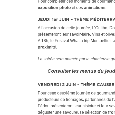
Pour compléter ces moments de gourmandi
exposition photo
et des
animations
!
JEUDI 1er JUIN – THÈME MÉDITER
A l’occasion de cette journée,
L’Oulibo
,
Do
présenteront leur savoir-faire. Vins et oliv
A 18h, le
Festival What a trip Montpellier
a
proximité
.
La soirée sera animée par la chanteuse gui
Consulter les menus du jeudi 
VENDREDI 2 JUIN – THÈME CAUSS
Pour cette deuxième journée de gourmandis
producteurs de fromages, partenaires de l
Fédou
présenteront leur histoire et leur s
déguster une savoureuse sélection de
fro