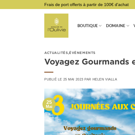
Passer
Frais de port offerts à partir de 100€ d'achat
au
contenu
BOUTIQUE
DOMAINE
ACTUALITÉS
,
ÉVÉNEMENTS
Voyagez Gourmands e
PUBLIÉ LE
25 MAI 2023
PAR
HELEN VIALLA
25
Mai