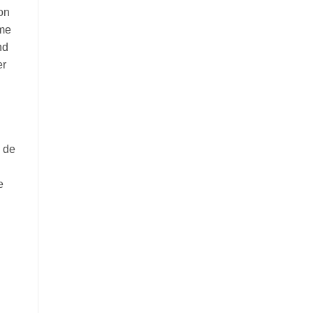
ion
sme
nd
er
s de
e